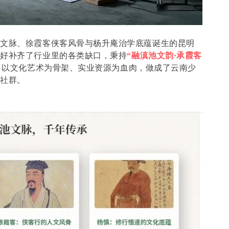
年文脉、徐霞客侠客风骨与杨升庵治学底蕴诞生的昆明
恰好补齐了行业里的各类缺口，秉持
“融滇池文韵·承霞客
，以文化艺术为骨架、实业资源为血肉，做成了云南少
态社群。