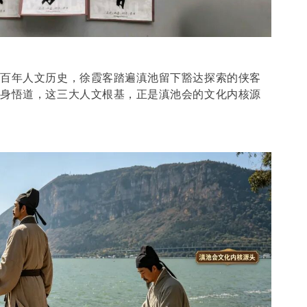
千百年人文历史，徐霞客踏遍滇池留下豁达探索的侠客
修身悟道，这三大人文根基，正是滇池会的文化内核源