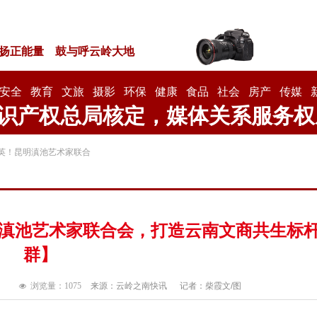
扬正能量 鼓与呼云岭大地
安全
教育
文旅
摄影
环保
健康
食品
社会
房产
传媒
识产权总局核定，媒体关系服务权
英！昆明滇池艺术家联合
滇池艺术家联合会，打造云南文商共生标
群】
浏览量：10
75
来源：云岭之南快讯
记者：柴霞文/图
넶