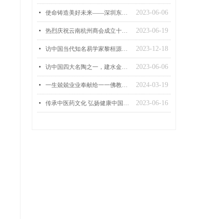
2023-06-06
넷
使命铸造美好未来——深圳东莞市科讯精密仪器有限公司
2023-06-19
넷
热烈庆祝云南杭州商会成立十周年喜讯
2023-12-18
넷
访中国当代知名易学家黎桓源喜讯
2023-06-06
넷
访中国四大名陶之一，建水金牌紫陶大师徐健伟浮雕作品艺术之美
2024-03-19
넷
一生兢兢业业奉献给一一佛教名人 释心常法师
2023-06-16
넷
传承中医药文化 弘扬健康中国建设 一一访黄氏祖传秘方跌打烫伤特效药酒药膏继承人黄恩度