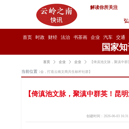
解读你所关注
弘
首页
时政
财经
法治
书茶画
企业
汽车
交通
国家知
首页
ꄲ
企业
ꄲ
企业
ꄲ
【倚滇池文脉，聚滇中群
当前位置：
会，打造云南文商共生标杆社群】
【倚滇池文脉，聚滇中群英！昆明
创建时间：
2026-06-03
16:31