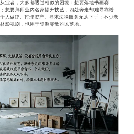
的从业者，大多都遇过相似的困境：想要落地书画赛
办；想要拜师业内名家提升技艺，四处奔走却难寻靠谱
个人做IP、打理资产、寻求法律服务无从下手；不少老
题材影视剧，也困于资源零散难以落地。