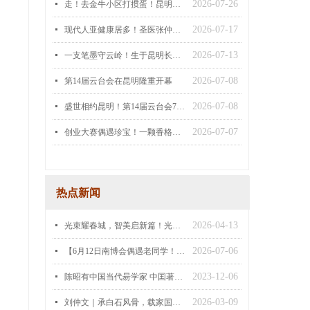
2026-07-26
넷
走！去金牛小区打掼蛋！昆明首届“印象果酒杯”掼蛋大师赛，打牌还能赢超多有机好礼
2026-07-17
넷
现代人亚健康居多！圣医张仲景传承下来的艾灸三件套，睡前用上睡到自然醒，真爽！
2026-07-13
넷
一支笔墨守云岭！生于昆明长于滇池畔，半生握墨二十余载，只为讲好云南故事，传递云岭之声
2026-07-08
넷
第14届云台会在昆明隆重开幕
2026-07-08
넷
盛世相约昆明！第14届云台会7月8日隆重启幕，山海相连，云台一家亲，两岸同心共赴新蓝图
2026-07-07
넷
创业大赛偶遇珍宝！一颗香格里拉地道高原川贝，会治好我多年熬夜顽咳，倍感欣慰！
热点新闻
2026-04-13
넷
光束耀春城，智美启新篇！光慧集团以硬核科技，重构美业发展新格局
2026-07-06
넷
【6月12日南博会偶遇老同学！明代御医古方苗药喷剂，一瓶摆平十多种皮肤问题】
2023-12-06
넷
陈昭有中国当代昜学家 中囯著名风水名师
2026-03-09
넷
刘仲文｜承白石风骨，载家国丹青：一位殿堂级艺术家的笔墨人生