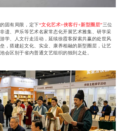
览的固有局限，定下
“文化艺术+侠客行+新型圈层”
三位
、非遗、声乐等艺术名家常态化开展艺术雅集、研学采
题游学、人文行走活动，延续徐霞客探索共赢的处世风
壁垒，搭建起文化、实业、康养相融的新型圈层，让艺
滇池会区别于省内普通文艺组织的独到之处。