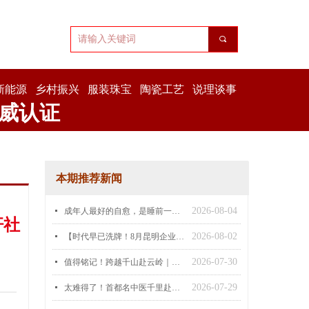
끠
新能源
乡村振兴
服装珠宝
陶瓷工艺
说理谈事
威认证
本期推荐新闻
2026-08-04
넷
成年人最好的自愈，是睡前一场温和艾灸
杆社
2026-08-02
넷
【时代早已洗牌！8月昆明企业家齐聚，吃透AI增长闭环，客源主动找上门】
2026-07-30
넷
值得铭记！跨越千山赴云岭｜首都名中医董瑞教授把国家级中医诊疗带到昆明，温暖守护百姓肺腑安康
2026-07-29
넷
太难得了！首都名中医千里赴滇，只为给云南百姓守护一片“清净肺腑”